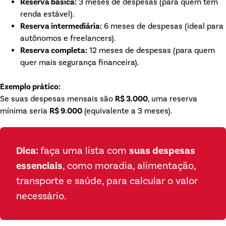
Reserva básica:
3 meses de despesas (para quem tem
renda estável).
Reserva intermediária:
6 meses de despesas (ideal para
autônomos e freelancers).
Reserva completa:
12 meses de despesas (para quem
quer mais segurança financeira).
Exemplo prático:
Se suas despesas mensais são
R$ 3.000
, uma reserva
mínima seria
R$ 9.000
(equivalente a 3 meses).
Dica:
faça uma lista com
suas despesas
essenciais
, como moradia, alimentação,
transporte e saúde, para calcular o valor
necessário.