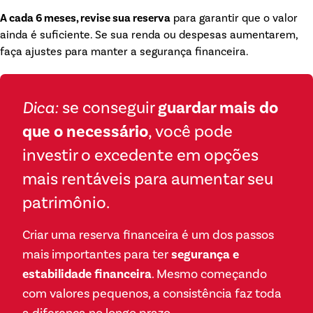
A cada 6 meses, revise sua reserva
para garantir que o valor
ainda é suficiente. Se sua renda ou despesas aumentarem,
faça ajustes para manter a segurança financeira.
Dica:
se conseguir
guardar mais do
que o necessário
, você pode
investir o excedente em opções
mais rentáveis para aumentar seu
patrimônio.
Criar uma reserva financeira é um dos passos
mais importantes para ter
segurança e
estabilidade financeira
. Mesmo começando
com valores pequenos, a consistência faz toda