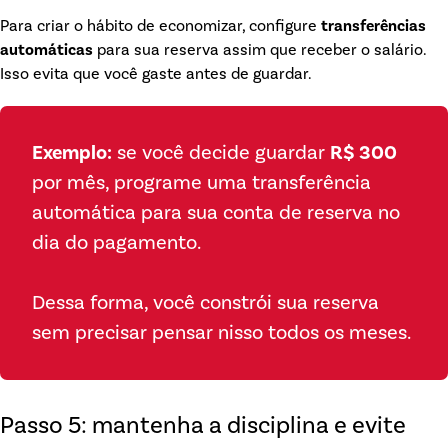
Para criar o hábito de economizar, configure
transferências
automáticas
para sua reserva assim que receber o salário.
Isso evita que você gaste antes de guardar.
Exemplo:
se você decide guardar
R$ 300
por mês, programe uma transferência
automática para sua conta de reserva no
dia do pagamento.
Dessa forma, você constrói sua reserva
sem precisar pensar nisso todos os meses.
Passo 5: mantenha a disciplina e evite