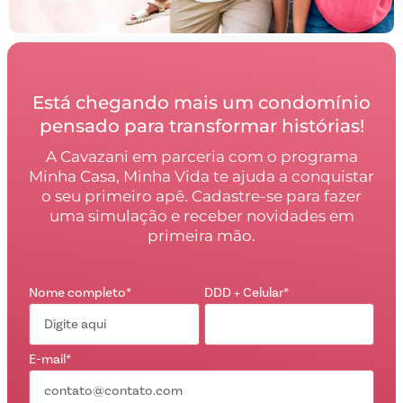
Está chegando mais um condomínio
pensado para transformar histórias!
A Cavazani em parceria com o programa
Minha Casa, Minha Vida te ajuda a conquistar
o seu primeiro apê. Cadastre-se para fazer
uma simulação e receber novidades em
primeira mão.
Nome completo*
DDD + Celular*
E-mail*