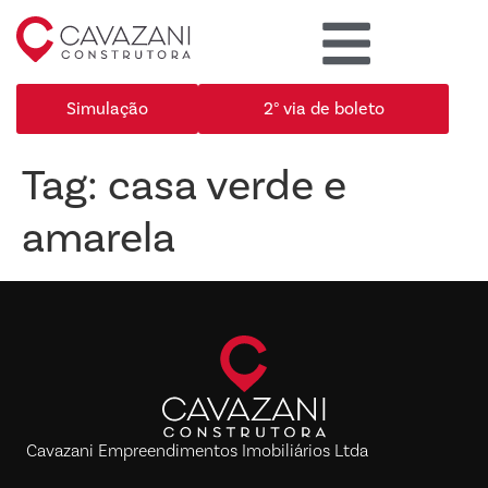
Simulação
2° via de boleto
Tag:
casa verde e
amarela
Cavazani Empreendimentos Imobiliários Ltda