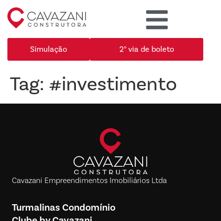
Simulação
2° via de boleto
Tag:
#investimento
Cavazani Empreendimentos Imobiliários Ltda
Turmalinas Condomínio
Clube by Cavazani